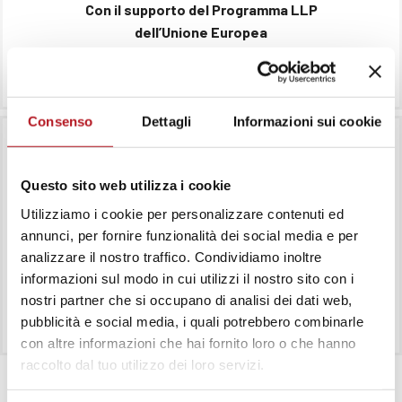
Con il supporto del Programma LLP
dell’Unione Europea
Vai al progetto
Consenso
Dettagli
Informazioni sui cookie
Share my European city (SME-
Questo sito web utilizza i cookie
city)
Utilizziamo i cookie per personalizzare contenuti ed
annunci, per fornire funzionalità dei social media e per
Il
Comune di Perugia
, in partenariato con
analizzare il nostro traffico. Condividiamo inoltre
Borgorete
,
F
informazioni sul modo in cui utilizzi il nostro sito con i
nostri partner che si occupano di analisi dei dati web,
Vai al progetto
pubblicità e social media, i quali potrebbero combinarle
con altre informazioni che hai fornito loro o che hanno
raccolto dal tuo utilizzo dei loro servizi.