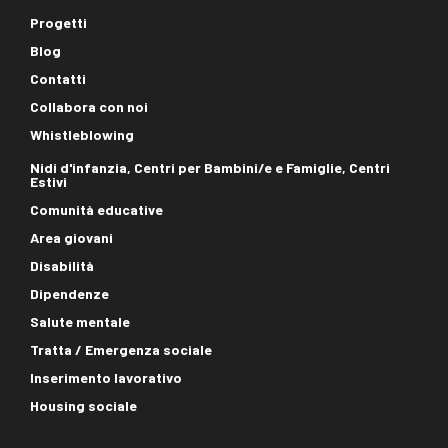
Progetti
Blog
Contatti
Collabora con noi
Whistleblowing
Footer
Nidi d'infanzia, Centri per Bambini/e e Famiglie, Centri
Estivi
aree
Comunità educative
Area giovani
Disabilità
Dipendenze
Salute mentale
Tratta / Emergenza sociale
Inserimento lavorativo
Housing sociale