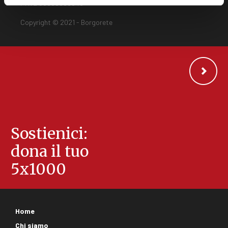
P. Iva 00589560549
Copyright © 2021 - Borgorete
Sostienici:
dona il tuo
5x1000
Footer
Home
corporate
Chi siamo