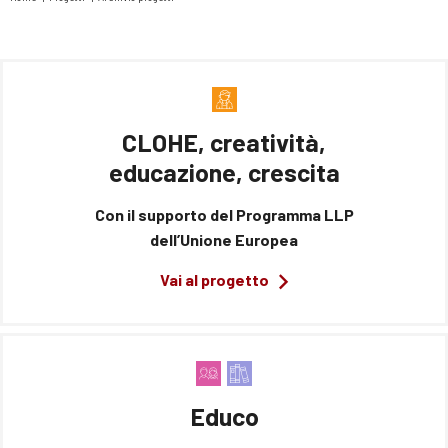
Tu
sei
qui
CLOHE, creatività,
educazione, crescita
Con il supporto del Programma LLP
dell’Unione Europea
Vai al progetto
Educo