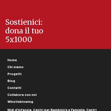
Sostienici:
dona il tuo
5x1000
Footer
Home
corporate
Chi siamo
Progetti
Blog
Contatti
Collabora con noi
Whistleblowing
Footer
Nidi d'infanzia, Centri per Bambini/e e Famiglie, Centri