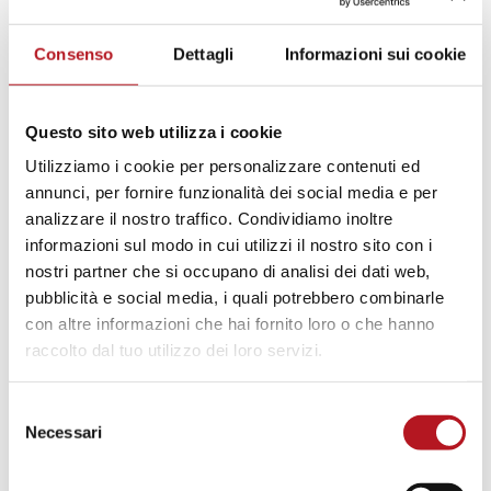
per il tempo libero
Consenso
Dettagli
Informazioni sui cookie
soggiorni estivi
uscite, gite ed escursioni varie.
Questo sito web utilizza i cookie
Dove siamo
Utilizziamo i cookie per personalizzare contenuti ed
annunci, per fornire funzionalità dei social media e per
analizzare il nostro traffico. Condividiamo inoltre
La Comunità Educativa “Il Postiglione” è situata in località
informazioni sul modo in cui utilizzi il nostro sito con i
Collestrada (PG), all’interno di un edificio storico tipico casale
nostri partner che si occupano di analisi dei dati web,
umbro in pietra faccia a vista, circondato da un piccolo parco,
pubblicità e social media, i quali potrebbero combinarle
nel cuore del paese.
con altre informazioni che hai fornito loro o che hanno
raccolto dal tuo utilizzo dei loro servizi.
Equipe
Selezione
Necessari
del
L’equipe degli educatori è formata da un coordinatore tecnico
consenso
pedagogico, 13 educatori professionali o educatori con qualifica,