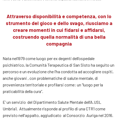
Tu
sei
qui
Attraverso disponibilità e competenza, con lo
strumento del gioco e dello svago, riusciamo a
creare momenti in cui fidarsi e affidarsi,
costruendo quella normalità di una bella
compagnia
Nata nel1979 come luogo per ex degenti dell’ospedale
psichiatrico, la Comunità Terapeutica di San Sisto ha seguito un
percorso e un evoluzione che l’ha condotta ad accogliere ospiti,
anche giovani , con problematiche di salute mentale, di
provenienza territoriale e profilarsi come: un “luogo per la
praticabilità della cura”.
E’ un servizio del Dipartimento Salute Mentale dell’A.USL
Umbria1. Attualmente risponde al profilo di una CTR1 come
previsto nell'appalto, aggiudicato al Consorzio Auriga nel 2016.