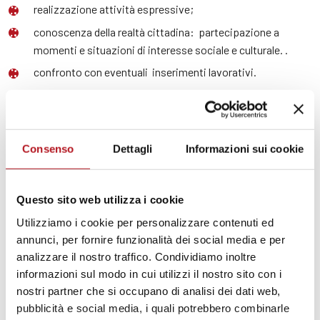
realizzazione attività espressive;
conoscenza della realtà cittadina: partecipazione a
momenti e situazioni di interesse sociale e culturale. .
confronto con eventuali inserimenti lavorativi.
Orari e tempi del servizio
Consenso
Dettagli
Informazioni sui cookie
Il servizio è attivo 24/24 h per 365 giorni l’anno.
Dalle 9,00 alle 21,00 è assicurata la compresenza di almeno due
Questo sito web utilizza i cookie
operatori
Utilizziamo i cookie per personalizzare contenuti ed
annunci, per fornire funzionalità dei social media e per
Equipe di lavoro
analizzare il nostro traffico. Condividiamo inoltre
informazioni sul modo in cui utilizzi il nostro sito con i
nostri partner che si occupano di analisi dei dati web,
L’equipe di struttura comprende 10 educatori che svolgono
pubblicità e social media, i quali potrebbero combinarle
diverse mansioni, alternandosi secondo una turnazione