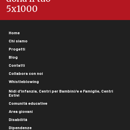
5x1000
Footer
Home
corporate
Chi siamo
Progetti
Blog
Contatti
Collabora con noi
Whistleblowing
Footer
Nidi d'infanzia, Centri per Bambini/e e Famiglie, Centri
Estivi
aree
Comunità educative
Area giovani
Disabilità
Dipendenze