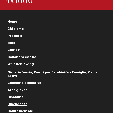
5x1000
Footer
Home
corporate
Chi siamo
Progetti
Blog
Contatti
Collabora con noi
Whistleblowing
Footer
Nidi d'infanzia, Centri per Bambini/e e Famiglie, Centri
Estivi
aree
Comunità educative
Area giovani
Disabilità
Dipendenze
Salute mentale