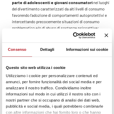
parte di adolescenti e giovani consumatori
nei luoghi
del divertimento caratterizzati da alti livelli di consumo
favorendo l’adozione di comportamenti autoprotettivi e
intercettando precocemente situazioni di consumo
problematico e/o di abuso di sostanze psicoattive;
Sensibilizzare i gestori dei locali notturni e gli
organizzatori di grandi eventi musicali
sul proprio ruolo
come agenti di prevenzione rispetto ai rischi connessi
Consenso
Dettagli
Informazioni sui cookie
all’abuso di alcool e droghe attraverso percorsi di
mediazione tra interessi commerciali e bisogni sociali
Questo sito web utilizza i cookie
Creare rapidamente una
relazione significativa e di
Utilizziamo i cookie per personalizzare contenuti ed
fiducia col target
;
annunci, per fornire funzionalità dei social media e per
Conoscere le abitudini e gli stili di consumo
di ogni
analizzare il nostro traffico. Condividiamo inoltre
interessato;
informazioni sul modo in cui utilizzi il nostro sito con i
Fare dei
counselling specifici
e individuali sui consumi a
nostri partner che si occupano di analisi dei dati web,
rischio di ciascuna persona;
pubblicità e social media, i quali potrebbero combinarle
con altre informazioni che hai fornito loro o che hanno
Aiutare le persone che usano sostanze a
riflettere sui