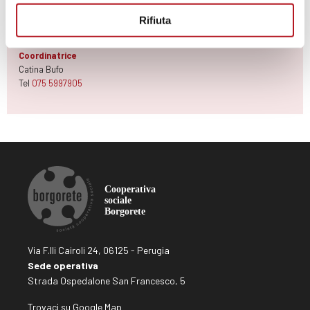
Rifiuta
Contatti
Numero verde
800.214.533
Coordinatrice
Catina Bufo
Tel
075 5997905
Via F.lli Cairoli 24, 06125 - Perugia
Sede operativa
Strada Ospedalone San Francesco, 5
Trovaci su Google Map