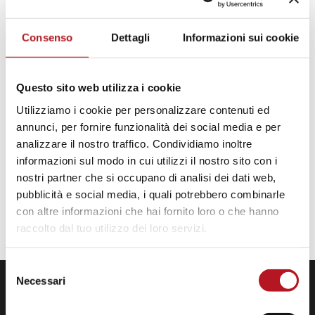
carcere), da rinforzare grazie al lavoro di rete con gli altri Servizi
presenti in carcere e all’esterno.
Consenso
Dettagli
Informazioni sui cookie
Il servizio si sostanzia in colloqui individuali che avvengono in
uno spazio protetto, garantendo al detenuto la possibilità di
Questo sito web utilizza i cookie
incontri nelle settimane successive.
Utilizziamo i cookie per personalizzare contenuti ed
annunci, per fornire funzionalità dei social media e per
analizzare il nostro traffico. Condividiamo inoltre
Contatti
informazioni sul modo in cui utilizzi il nostro sito con i
Tel
340 4976931
(lun-sab, h 9-14)
nostri partner che si occupano di analisi dei dati web,
Coordinatrice
pubblicità e social media, i quali potrebbero combinarle
Catina Bufo
con altre informazioni che hai fornito loro o che hanno
Tel
075 5997905
raccolto dal tuo utilizzo dei loro servizi.
Selezione
Necessari
del
consenso