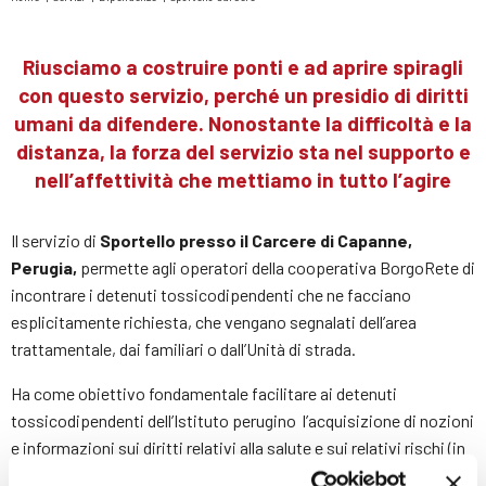
Tu
sei
qui
Riusciamo a costruire ponti e ad aprire spiragli
con questo servizio, perché un presidio di diritti
umani da difendere. Nonostante la difficoltà e la
distanza, la forza del servizio sta nel supporto e
nell’affettività che mettiamo in tutto l’agire
Il servizio di
Sportello presso il Carcere di Capanne,
Perugia,
permette agli operatori della cooperativa BorgoRete di
incontrare i detenuti tossicodipendenti che ne facciano
esplicitamente richiesta, che vengano segnalati dell’area
trattamentale, dai familiari o dall’Unità di strada.
Ha come obiettivo fondamentale facilitare ai detenuti
tossicodipendenti dell’Istituto perugino l’acquisizione di nozioni
e informazioni sui diritti relativi alla salute e sui relativi rischi (in
primis la vulnerabilità verso il rischio di overdose all’uscita dal