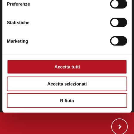
Preferenze
Statistiche
Via F.lli Cairoli 24, 06125 - Perugia
Sede operativa
Strada Ospedalone San Francesco, 5
Marketing
Trovaci su Google Map
Tel. 075 5997905
Fax. 075 5997325
Accetta tutti
comunicazione@borgorete.it
borgorete@legalmail.it
Accetta selezionati
P. Iva 00589560549
Copyright © 2021 - Borgorete
Rifiuta